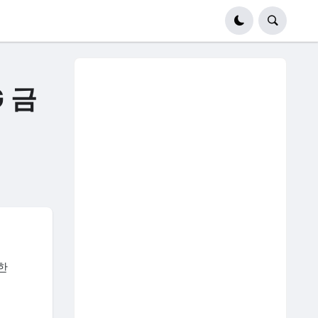
G 금
한