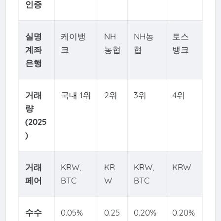
인증
실명
케이뱅
NH
NH농
토스
계좌
크
농협
협
뱅크
은행
거래
국내 1위
2위
3위
4위
량
(2025
)
거래
KRW,
KR
KRW,
KRW
페어
BTC
W
BTC
수수
0.05%
0.25
0.20%
0.20%