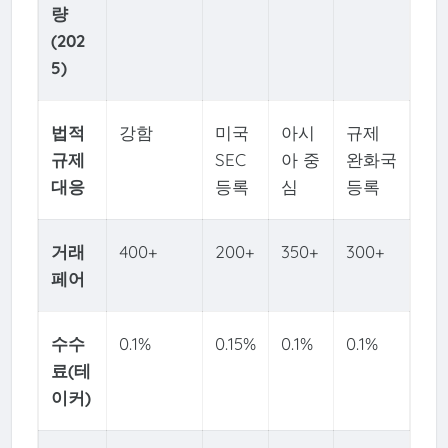
량
(202
5)
법적
강함
미국
아시
규제
규제
SEC
아 중
완화국
대응
등록
심
등록
거래
400+
200+
350+
300+
페어
수수
0.1%
0.15%
0.1%
0.1%
료(테
이커)