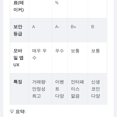
료(테
%
이커)
보안
A
A-
B+
B
등급
모바
매우 우
우수
보통
보통
일 앱
수
UX
특징
거래량·
이벤
인터페
신생
안정성
트
이스
코인
최고
다양
깔끔
다양
💡
요약: