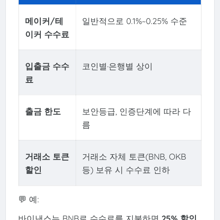
메이커/테
일반적으로 0.1%~0.25% 수준
이커 수수료
입출금 수수
코인별·은행별 상이
료
출금 한도
보안등급, 인증단계에 따라 다
름
거래소 토큰
거래소 자체 토큰(BNB, OKB
할인
등) 보유 시 수수료 인하
💬 예:
바이낸스는 BNB로 수수료를 지불하면
25% 할인
,