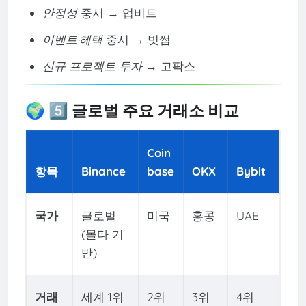
안정성
중시 → 업비트
이벤트·혜택
중시 → 빗썸
신규 프로젝트 투자
→ 고팍스
🌍 5️⃣ 글로벌 주요 거래소 비교
Coin
항목
Binance
base
OKX
Bybit
국가
글로벌
미국
홍콩
UAE
(몰타 기
반)
거래
세계 1위
2위
3위
4위