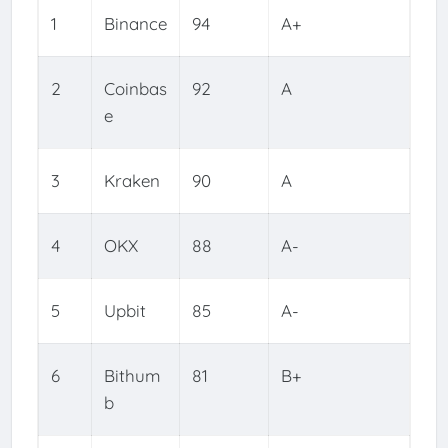
1
Binance
94
A+
2
Coinbas
92
A
e
3
Kraken
90
A
4
OKX
88
A-
5
Upbit
85
A-
6
Bithum
81
B+
b