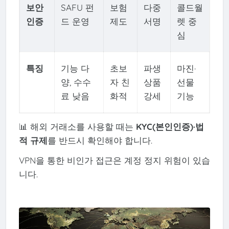
보안
SAFU 펀
보험
다중
콜드월
인증
드 운영
제도
서명
렛 중
심
특징
기능 다
초보
파생
마진·
양, 수수
자 친
상품
선물
료 낮음
화적
강세
기능
📊 해외 거래소를 사용할 때는
KYC(본인인증)·법
적 규제
를 반드시 확인해야 합니다.
VPN을 통한 비인가 접근은 계정 정지 위험이 있습
니다.