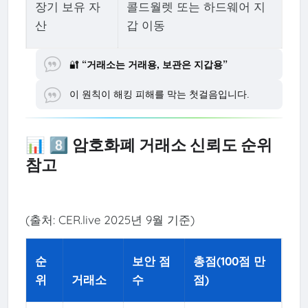
장기 보유 자
콜드월렛 또는 하드웨어 지
산
갑 이동
🔐
“거래소는 거래용, 보관은 지갑용”
이 원칙이 해킹 피해를 막는 첫걸음입니다.
📊 8️⃣ 암호화폐 거래소 신뢰도 순위
참고
(출처: CER.live 2025년 9월 기준)
순
보안 점
총점(100점 만
위
거래소
수
점)