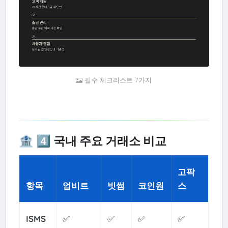
필수 체크리스트 7가지
🏦 4️⃣ 국내 주요 거래소 비교
고팍
항목
업비트
빗썸
코인원
스
ISMS
✅
✅
✅
✅