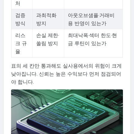
처
검증
과최적화
아웃오브샘플·거래비
방식
방지
용 반영이 있는가
리스
손실 제한·
최대낙폭·섹터 한도·현
크 규
쏠림 방지
금 루틴이 있는가
율
표의 세 칸만 통과해도 실사용에서의 위험이 크게
낮아집니다. 신뢰는 높은 수익보다 먼저 점검되어
야 합니다.