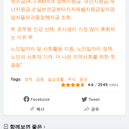
보조금24, 2,400여개 정책지원금, 국민지원금,재
난지원금,손실보전금부터지자체별지원금및자영
업자들의각종정책자금 조회
🌸 공무원 인강 선택, 초시생이 가장 많이 후회하
는 이유 🌸
노인일자리 및 사회활동 지원, 노인일자리 정책,
노인의 사회적 기여, 더 나은 지역사회를 위한 첫
걸음"
Tags:
경제
금융
일상생활
주식
증권
4.6
/
2545
rates
Facebook
Tweet
복사
공유
함께보면 좋은